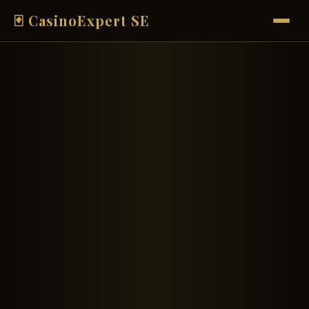
🃏 CasinoExpert SE