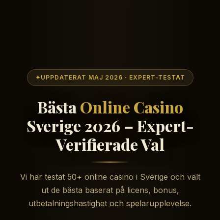
UPPDATERAT MAJ 2026 · EXPERT-TESTAT
Bästa
Online Casino
Sverige 2026 – Expert-
Verifierade Val
Vi har testat 50+ online casino i Sverige och valt
ut de bästa baserat på licens, bonus,
utbetalningshastighet och spelarupplevelse.